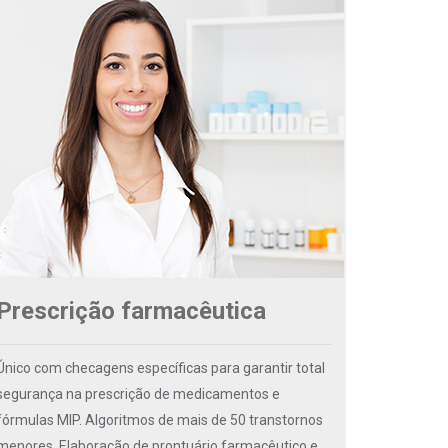
Prescrição farmacêutica
Único com checagens específicas para garantir total
segurança na prescrição de medicamentos e
fórmulas MIP. Algoritmos de mais de 50 transtornos
menores. Elaboração de prontuário farmacêutico e